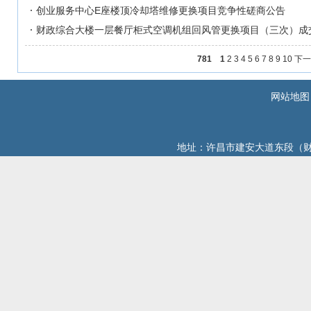
创业服务中心E座楼顶冷却塔维修更换项目竞争性磋商公告
财政综合大楼一层餐厅柜式空调机组回风管更换项目（三次）成
781
1
2
3
4
5
6
7
8
9
10
下一
网站地图
地址：许昌市建安大道东段（财政综合