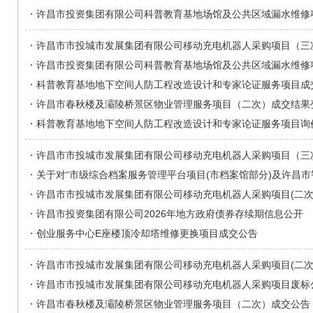
许昌市投资集团有限公司科普教育基地场馆及公共区域漏水维修
许昌市市投城市发展集团有限公司移动充电机器人采购项目（三
许昌市投资集团有限公司科普教育基地场馆及公共区域漏水维修
科普教育基地地下空间人防工程改造设计和专家论证服务项目成
许昌市春秋楼及灞陵桥景区物业管理服务项目（二次）成交结果
科普教育基地地下空间人防工程改造设计和专家论证服务项目询
许昌市市投城市发展集团有限公司移动充电机器人采购项目（三
关于对“市级综合档案服务管理平台项目(市档案馆部分)及许昌
许昌市市投城市发展集团有限公司移动充电机器人采购项目(二
许昌市投资集团有限公司2026年地方政府债券存续期信息公开
创业服务中心E座楼顶冷却塔维修更换项目成交公告
许昌市市投城市发展集团有限公司移动充电机器人采购项目(二
许昌市市投城市发展集团有限公司移动充电机器人采购项目废标
许昌市春秋楼及灞陵桥景区物业管理服务项目（二次）成交公告